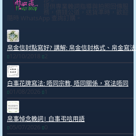
花。
提供專業輓詞指導與拍照回傳服
務，價錢公道，送貨準時，歡迎
隨時 WhatsApp 查詢訂購。
帛金信封點寫好? 講解: 帛金信封格式、帛金寫法
12/10/2018
2
白事花牌寫法: 唔同宗教, 唔同關係，寫法唔同
01/08/2026
1
帛事悼念輓詞| 白事弔唁用語
05/07/2026
0