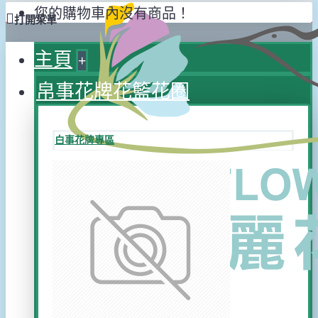
您的購物車內沒有商品！
打開菜單
主頁
+
帛事花牌花籃花圈
白事花牌專區