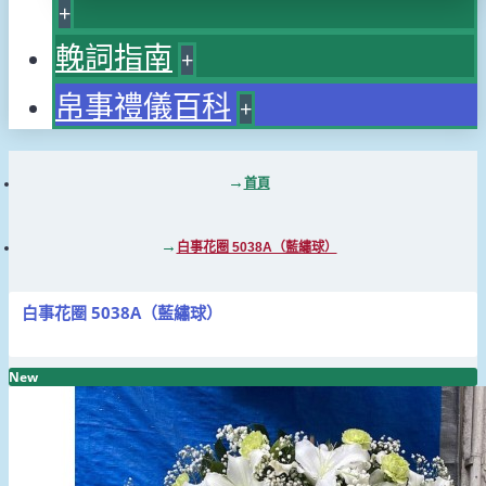
+
輓詞指南
+
帛事禮儀百科
+
首頁
白事花圈 5038A（藍繡球）
白事花圈 5038A（藍繡球）
New