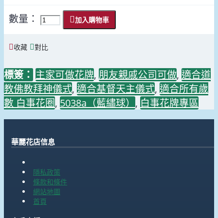
數量：
加入購物車
收藏
對比
標簽：
主家可做花牌
,
朋友親戚公司可做
,
適合道
教佛教拜神儀式
,
適合基督天主儀式
,
適合所有歲
數 白事花圈
,
5038a（藍繡球）
,
白事花牌專區
華麗花店信息
隱私政策
條款和條件
網站地圖
首頁