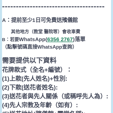
-------------------------------------
A：提前至少1日可免費送殯儀館
其他地方（
教堂 醫院等
）會收車費
WhatsApp(
6356 2767
)
落單
B：若要
（點擊號碼直接
WhatsApp
查詢
）
需要提供以下資料
花牌款式（全名
+
編號）：
(1)
上款
(
先人姓名
)+
性別
:
(2)
下款
(
送花者姓名
):
(3)
送花者與先人關係（或稱呼先人為）
:
(4)
先人宗教及年齡（如有）
: