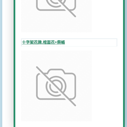
十字架花牌.棺面花+祭帳