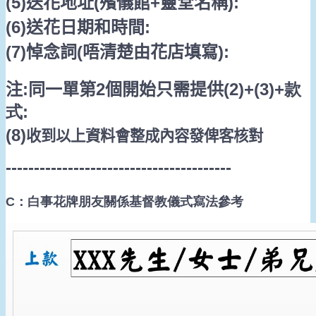
(5)
送花地址
(
殯儀館
+
靈堂名稱
):
(6)
送花日期和時間
:
(7)
悼念詞
(
唔清楚由花店填寫
):
注
:
同一單第
2
個開始只需提供
(2)+(3)+款
式
:
(8)
收到以上資料會整成內容發俾客核對
----------------------------------------
C：白事花牌朋友關係
基督教儀式
寫法參考