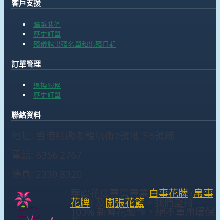
客戶支援
聯系我們
歷史訂單
殯儀館出殯名單和出殯日期
訂單管理
退換服務
歷史訂單
聯絡資料
地址: 香港紅磡老龍坑街2號地下5號舖
電話: 6356 2767
傳真: 2330 8320
華麗花店專營專業
白事花牌
(
帛事
花牌
) 及
開張花籃
。我們堅持
100% 新鮮花製作，絕不重用環保