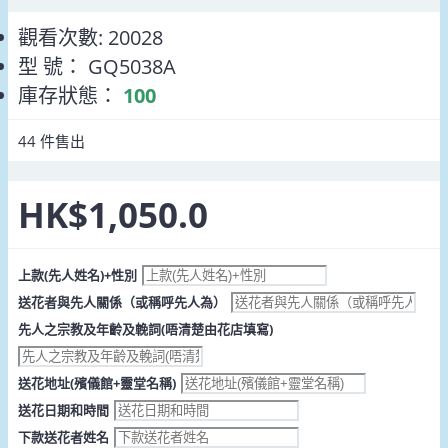
觀看次數: 20028
型 號：
GQ5038A
庫存狀態：
100
44
件售出
HK$1,050.0
上款(先人姓名)+性別
送花者與先人關係（或稱呼先人為）
先人之宗教及年齡及輓詞(唔清楚由花店填寫)
送花地址(殯儀館+靈堂名稱)
送花日期和時間
下款送花者姓名