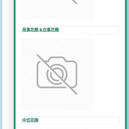
帛事花圈 &白事花圈
中式花牌