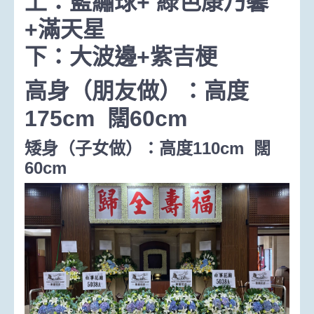
上：藍繡球+ 綠色康乃馨
+滿天星
下：大波邊+紫吉梗
高身（朋友做）：高度
175cm
闊
60cm
矮身（子女做）：高度
110cm
闊
60cm