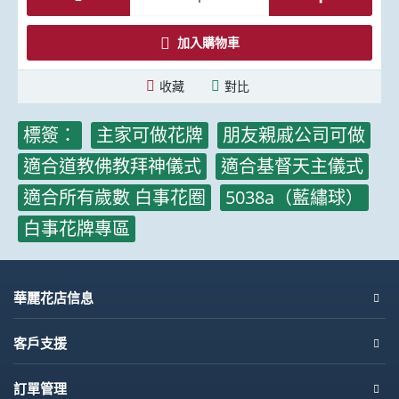
加入購物車
收藏
對比
標簽：
主家可做花牌
,
朋友親戚公司可做
,
適合道教佛教拜神儀式
,
適合基督天主儀式
,
適合所有歲數 白事花圈
,
5038a（藍繡球）
,
白事花牌專區
華麗花店信息
客戶支援
訂單管理