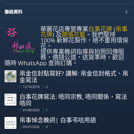
聯絡資料
華麗花店專營專業
白事花牌
(
帛事
花牌
) 及
開張花籃
。我們堅持
100% 新鮮花製作，絕不重用環保
花。
提供專業輓詞指導與拍照回傳服
務，價錢公道，送貨準時，歡迎
隨時 WhatsApp 查詢訂購。
帛金信封點寫好? 講解: 帛金信封格式、帛
金寫法
12/10/2018
2
白事花牌寫法: 唔同宗教, 唔同關係，寫法
唔同
01/08/2026
1
帛事悼念輓詞| 白事弔唁用語
05/07/2026
0