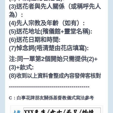
(3)
送花者與先人關係（或稱呼先人
為）
:
(4)
先人宗教及年齡（如有）
:
(5)
送花地址
(
殯儀館
+
靈堂名稱
):
(6)
送花日期和時間
:
(7)
悼念詞
(
唔清楚由花店填寫
):
注
:
同一單第
2
個開始只需提供
(2)+
(3)+款式
:
(8)
收到以上資料會整成內容發俾客核對
----------------------------------------
C：白事花牌朋友關係
基督教儀式
寫法參考