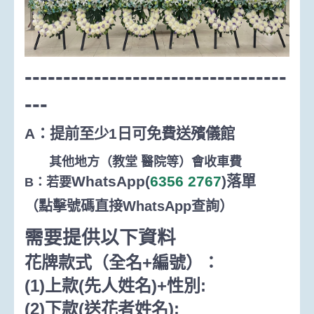
----------------------------------
---
A：提前至少1日可免費送殯儀館
其他地方（
教堂 醫院等
）會收車費
WhatsApp(
6356 2767
)
落單
B：若要
（點擊號碼直接
WhatsApp
查詢
）
需要提供以下資料
花牌款式（全名
+
編號）：
(1)
上款
(
先人姓名
)+
性別
:
(2)
下款
(
送花者姓名
):