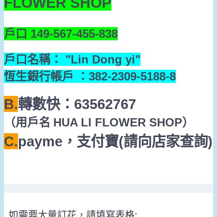
FLOWER SHOP
戶口
149-567-455-838
戶口名稱：
"Lin Dong yi"
恆生銀行帳戶
：
382-2309-5188-8
B.
轉數快：
63562767
（
HUA LI FLOWER SHOP
）
用戶名
C.
payme
，支付寶
(
請
向店家查詢
)
如需要大量訂花，請填寫表格: