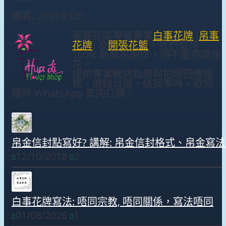
傳真: 2330 8320
華麗花店專營專業
白事花牌
(
帛事
花牌
) 及
開張花籃
。我們堅持
100% 新鮮花製作，絕不重用環保
花。
提供專業輓詞指導與拍照回傳服
務，價錢公道，送貨準時，歡迎
隨時 WhatsApp 查詢訂購。
帛金信封點寫好? 講解: 帛金信封格式、帛金寫法
12/10/2018
2
白事花牌寫法: 唔同宗教, 唔同關係，寫法唔同
01/08/2026
1