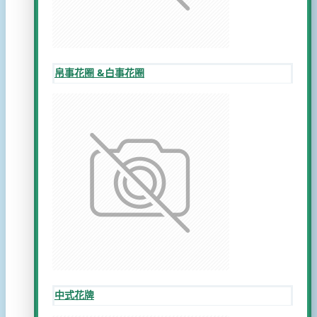
帛事花圈 &白事花圈
中式花牌