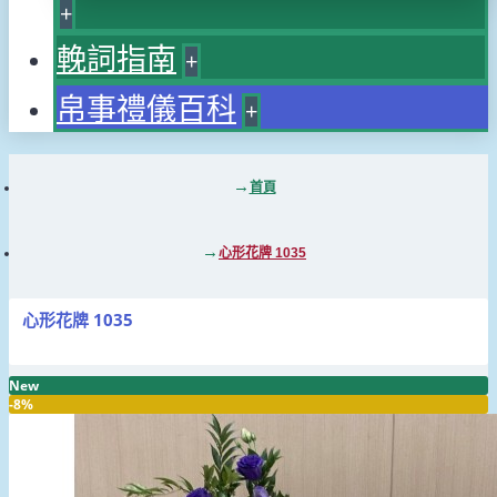
+
輓詞指南
+
帛事禮儀百科
+
首頁
心形花牌 1035
心形花牌 1035
New
-8%