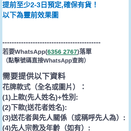
提前至少
2-3
日預定
,
確保有貨！
以下為靈前效果圖
------------------------------------------
若要
WhatsApp(
6356 2767
)
落單
（點擊號碼直接
WhatsApp
查詢
）
需要提供以下資料
花牌款式（全名或圖片）：
(1)
上款
(
先人姓名
)+
性別
:
(2)
下款
(
送花者姓名
):
(3)
送花者與先人關係（或稱呼先人為）
:
(4)
先人宗教及年齡（如有）
: