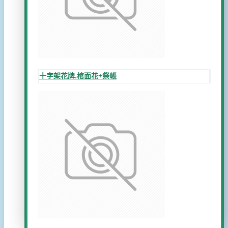
十字架花牌.棺面花+祭帳