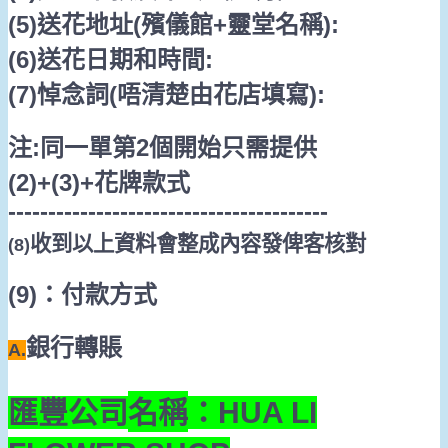
(5)
送花地址
(
殯儀館
+
靈堂名稱
):
(6)
送花日期和時間
:
(7)
悼念詞
(
唔清楚由花店填寫
):
注
:
同一單第
2
個開始只需提供
(2)+(3)
+
花牌款式
----------------------------------------
收到以上資料會整成內容發俾客核對
(8)
(9)
：付款方式
銀行轉賬
A.
匯豐公司
名稱
：
HUA LI