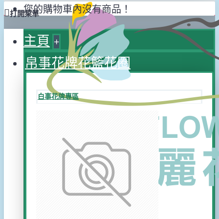
您的購物車內沒有商品！
打開菜單
主頁
+
帛事花牌花籃花圈
白事花牌專區