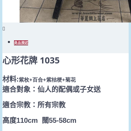
商品描述
心形花牌 1035
材料
:
紫枚+百合+紫桔梗+菊花
適合對象：仙人的配偶
或
子女送
適合宗教：所有宗教
高度
110cm
闊
55-58cm