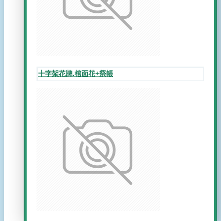
十字架花牌.棺面花+祭帳