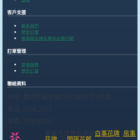
客戶支援
聯系我們
歷史訂單
殯儀館出殯名單和出殯日期
訂單管理
退換服務
歷史訂單
聯絡資料
地址: 香港紅磡老龍坑街2號地下5號舖
電話: 6356 2767
傳真: 2330 8320
華麗花店專營專業
白事花牌
(
帛事
花牌
) 及
開張花籃
。我們堅持