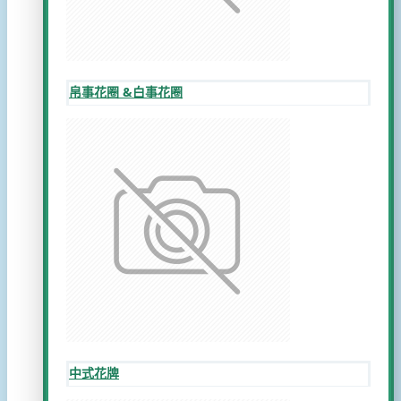
帛事花圈 &白事花圈
中式花牌