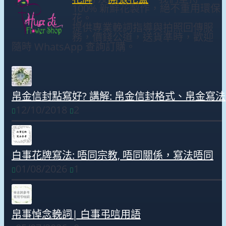
100% 新鮮花製作，絕不重用環保
花。
提供專業輓詞指導與拍照回傳服
務，價錢公道，送貨準時，歡迎
隨時 WhatsApp 查詢訂購。
帛金信封點寫好? 講解: 帛金信封格式、帛金寫法
12/10/2018
2
白事花牌寫法: 唔同宗教, 唔同關係，寫法唔同
01/08/2026
1
帛事悼念輓詞| 白事弔唁用語