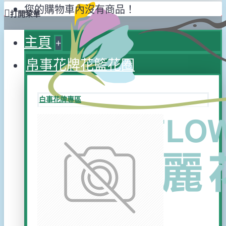
您的購物車內沒有商品！
打開菜單
主頁
+
帛事花牌花籃花圈
白事花牌專區